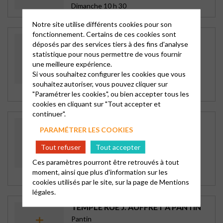
Dimanche 10 h 30
Notre site utilise différents cookies pour son
fonctionnement. Certains de ces cookies sont
CAP ESPÉRANCES D’ERMONT-
déposés par des services tiers à des fins d'analyse
TAVERNY
statistique pour nous permettre de vous fournir
Ermont-Taverny
une meilleure expérience.
89bis rue du 18 Juin
Si vous souhaitez configurer les cookies que vous
95120 ERMONT
souhaitez autoriser, vous pouvez cliquer sur
Dimanche 10 h 30
"Paramétrer les cookies", ou bien accepter tous les
cookies en cliquant sur "Tout accepter et
continuer".
FOYER PROTESTANT
PARAMÉTRER LES COOKIES
D’AUBERVILLIERS
Foyer Fraternel d\'Aubervilliers
Tout refuser
Tout accepter
195 avenue Victor Hugo
Ces paramètres pourront être retrouvés à tout
93300 AUBERVILLIERS
moment, ainsi que plus d'information sur les
Dimanche 10 h 45
cookies utilisés par le site, sur la page de
Mentions
légales.
TEMPLE RUE J. AUFFRET À PANTIN
Pantin