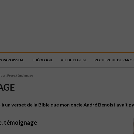
N PAROISSIAL
THÉOLOGIE
VIE DE L’EGLISE
RECHERCHE DE PAROI
lbert Frère, témoignage
AGE
se à un verset de la Bible que mon oncle André Benoist avait py
re, témoignage