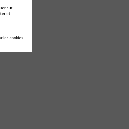
uer sur
ter et
r les cookies