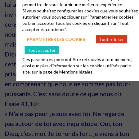
lui arriver : « N’aie pas peur ! » (Lc 1,30). Cette
permettre de vous fournir une meilleure expérience.
Si vous souhaitez configurer les cookies que vous souhaitez
invitation à ne
pas avoir peur, qui est une
autoriser, vous pouvez cliquer sur "Paramétrer les cookies",
ou bien accepter tous les cookies en cliquant sur "Tout
constante du texte biblique, nous rappelle que
accepter et continuer".
nous ne sommes pas les
maîtres de notre vie
PARAMÉTRER LES COOKIES
Tout refuser
mais que nous devons nous en remettre au
Tout accepter
Dieu d’amour. Nous pouvons com
prendre
Ces paramètres pourront être retrouvés à tout moment,
cette confiance comme une sorte de lâcher-
ainsi que plus d'information sur les cookies utilisés par le
site, sur la page de
Mentions légales.
prise : se laisser porter dans les bras de Dieu
en
comprenant que nous ne sommes pas tout-
puissants. C’est sans doute ce que nous dit
Ésaïe 41,10 :
« N’aie pas peur, je suis avec toi. Ne regarde
pas autour de toi avec inquiétude. Oui, ton
Dieu, c’est
moi. Je te rends fort, je viens à ton